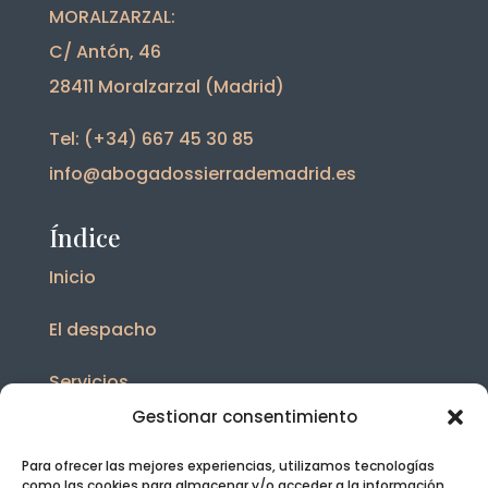
MORALZARZAL:
C/ Antón, 46
28411 Moralzarzal (Madrid)
Tel: (+34) 667 45 30 85
info@abogadossierrademadrid.es
Índice
Inicio
El despacho
Servicios
Gestionar consentimiento
Blog
Para ofrecer las mejores experiencias, utilizamos tecnologías
Contacto
como las cookies para almacenar y/o acceder a la información