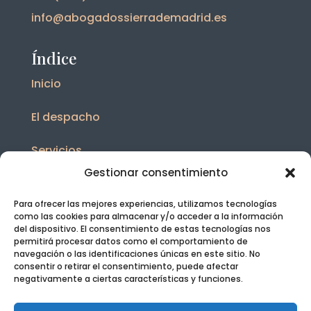
info@abogadossierrademadrid.es
Índice
Inicio
El despacho
Servicios
Gestionar consentimiento
Blog
Para ofrecer las mejores experiencias, utilizamos tecnologías
Contacto
como las cookies para almacenar y/o acceder a la información
del dispositivo. El consentimiento de estas tecnologías nos
permitirá procesar datos como el comportamiento de
Legal
navegación o las identificaciones únicas en este sitio. No
consentir o retirar el consentimiento, puede afectar
negativamente a ciertas características y funciones.
Aviso legal y Política de Privacidad