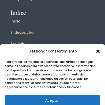
Índice
Inicio
El despacho
Servicios
Gestionar consentimiento
Blog
Para ofrecer las mejores experiencias, utilizamos tecnologías
Contacto
como las cookies para almacenar y/o acceder a la información
del dispositivo. El consentimiento de estas tecnologías nos
permitirá procesar datos como el comportamiento de
Legal
navegación o las identificaciones únicas en este sitio. No
consentir o retirar el consentimiento, puede afectar
negativamente a ciertas características y funciones.
Aviso legal y Política de Privacidad
Política de Protección de Datos
Aceptar