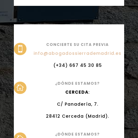
CONCIERTE SU CITA PREVIA

info@abogadossierrademadrid.es
(+34) 667 45 30 85
¿DÓNDE ESTAMOS?

CERCEDA
:
C/ Panadería, 7.
28412 Cerceda (Madrid).
¿DÓNDE ESTAMOS?