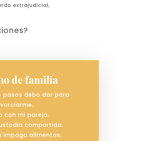
do extrajudicial,
ciones?
o de familia
s pasos debo dar para
ivorciarme.
o con mi pareja.
custodia compartida.
a impaga alimentos.