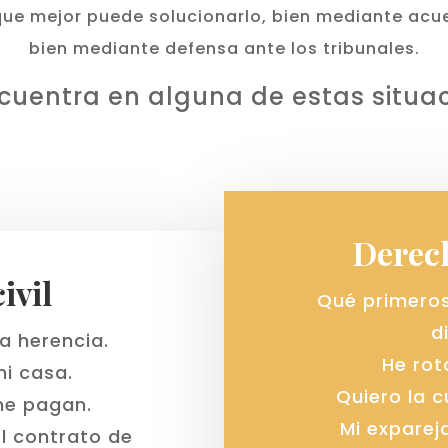
que mejor puede solucionarlo, bien mediante acuer
bien mediante defensa ante los tribunales.
cuentra en alguna de estas situa
Derech
ivil
Qué primero
d
a herencia.
He rot
mi casa.
Quiero la 
 me pagan.
Mi exparej
l contrato de