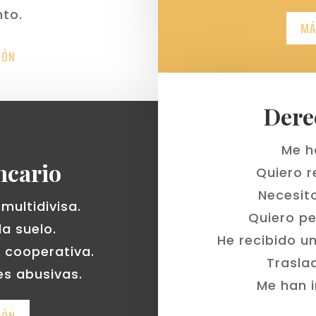
to.
MÁ
IÓN
Dere
Me h
ncario
Quiero r
Necesit
multidivisa.
Quiero pe
la suelo.
He recibido un
 cooperativa.
Trasla
s abusivas.
Me han i