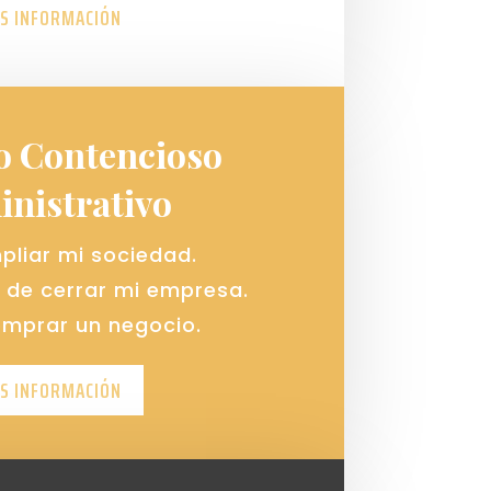
S INFORMACIÓN
o Contencioso
nistrativo
pliar mi sociedad.
 de cerrar mi empresa.
omprar un negocio.
S INFORMACIÓN