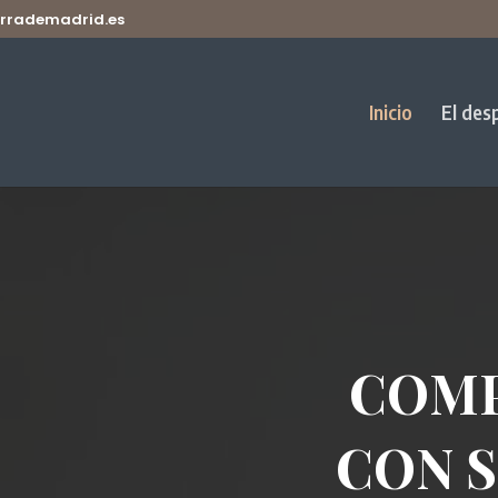
rrademadrid.es
Inicio
El des
COM
CON 