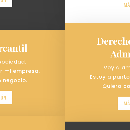
IÓN
MÁ
Derech
cantil
Admi
sociedad.
Voy a am
ar mi empresa.
Estoy a punto
 negocio.
Quiero c
IÓN
MÁ