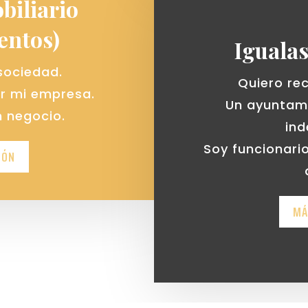
biliario
entos)
Iguala
sociedad.
Quiero re
ar mi empresa.
Un ayuntam
 negocio.
in
Soy funcionario
IÓN
MÁ