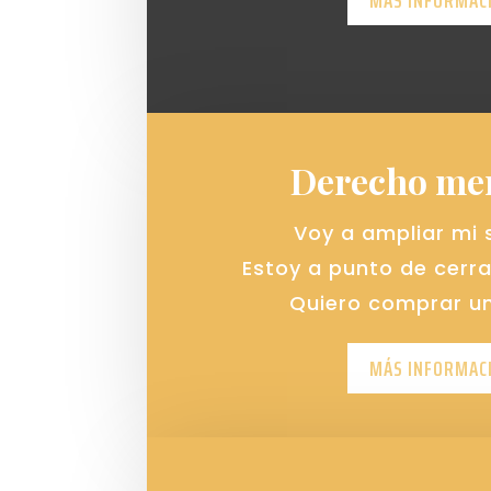
MÁS INFORMAC
Derecho mer
Voy a ampliar mi 
Estoy a punto de cerr
Quiero comprar un
MÁS INFORMAC