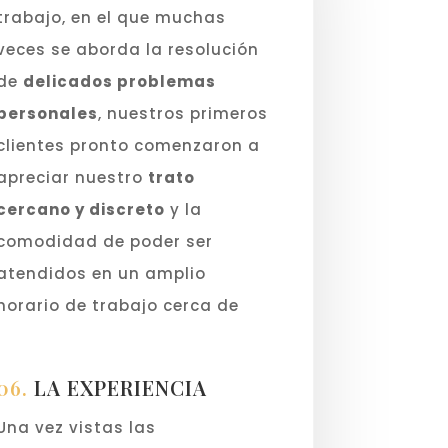
trabajo, en el que muchas
veces se aborda la resolución
de
delicados problemas
personales
, nuestros primeros
clientes pronto comenzaron a
apreciar nuestro
trato
cercano y discreto
y la
comodidad de poder ser
atendidos en un amplio
horario de trabajo cerca de
sus casas.
06.
LA EXPERIENCIA
Una vez vistas las