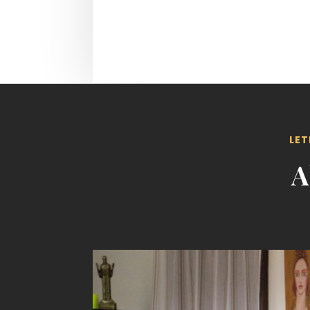
LET
A