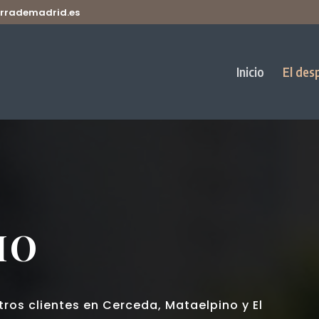
rrademadrid.es
Inicio
El des
HO
tros clientes en Cerceda, Mataelpino y El